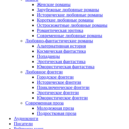
Женские романы
Зарубежные любовные романы
Исторические любовные романы
Короткие любовные романы
Остросюжетные любовные романы
Романтическая эротика
Современные любовные романы
Любовно-фантастические романы
Альтернативная история
Космическая фантастика
Попаданцы
Эротическая фантастика
Юмористическая фантастика
Любовное фэнтези
Городское фэнтези
Историческое фэнтези
Приключенческое фэнтези
Эротическое фэнтези
Юмористическое фэнтези
Современная проза
Молодежная проза
Подростковая проза
Аудиокниги
Писатели
Рейтинги книг