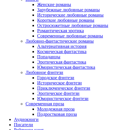
Женские романы
Зарубежные любовные романы
Исторические любовные романы
Короткие любовные романы
Остросюжетные любовные романы
Романтическая эротика
Современные любовные романы
Любовно-фантастические романы
Альтернативная история
Космическая фантастика
Попаданцы
Эротическая фантастика
Юмористическая фантастика
Любовное фэнтези
Городское фэнтези
Историческое фэнтези
Приключенческое фэнтези
Эротическое фэнтези
Юмористическое фэнтези
Современная проза
Молодежная проза
Подростковая проза
Аудиокниги
Писатели
Рейтинги книг