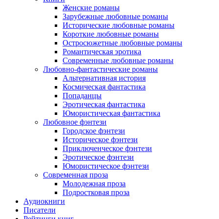
Женские романы
Зарубежные любовные романы
Исторические любовные романы
Короткие любовные романы
Остросюжетные любовные романы
Романтическая эротика
Современные любовные романы
Любовно-фантастические романы
Альтернативная история
Космическая фантастика
Попаданцы
Эротическая фантастика
Юмористическая фантастика
Любовное фэнтези
Городское фэнтези
Историческое фэнтези
Приключенческое фэнтези
Эротическое фэнтези
Юмористическое фэнтези
Современная проза
Молодежная проза
Подростковая проза
Аудиокниги
Писатели
Рейтинги книг