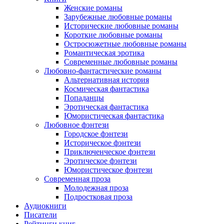
Женские романы
Зарубежные любовные романы
Исторические любовные романы
Короткие любовные романы
Остросюжетные любовные романы
Романтическая эротика
Современные любовные романы
Любовно-фантастические романы
Альтернативная история
Космическая фантастика
Попаданцы
Эротическая фантастика
Юмористическая фантастика
Любовное фэнтези
Городское фэнтези
Историческое фэнтези
Приключенческое фэнтези
Эротическое фэнтези
Юмористическое фэнтези
Современная проза
Молодежная проза
Подростковая проза
Аудиокниги
Писатели
Рейтинги книг