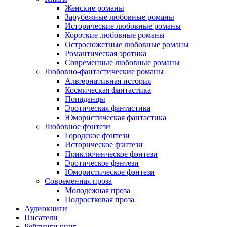
Женские романы
Зарубежные любовные романы
Исторические любовные романы
Короткие любовные романы
Остросюжетные любовные романы
Романтическая эротика
Современные любовные романы
Любовно-фантастические романы
Альтернативная история
Космическая фантастика
Попаданцы
Эротическая фантастика
Юмористическая фантастика
Любовное фэнтези
Городское фэнтези
Историческое фэнтези
Приключенческое фэнтези
Эротическое фэнтези
Юмористическое фэнтези
Современная проза
Молодежная проза
Подростковая проза
Аудиокниги
Писатели
Рейтинги книг