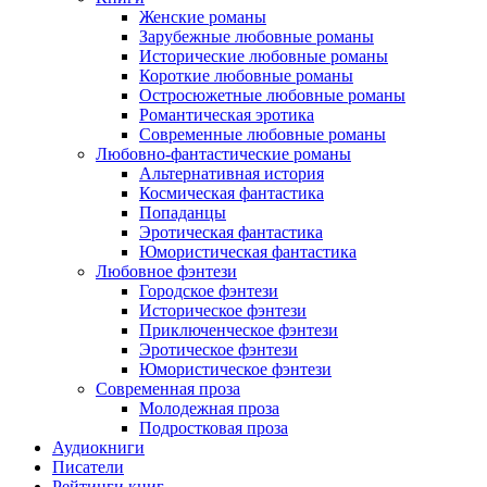
Женские романы
Зарубежные любовные романы
Исторические любовные романы
Короткие любовные романы
Остросюжетные любовные романы
Романтическая эротика
Современные любовные романы
Любовно-фантастические романы
Альтернативная история
Космическая фантастика
Попаданцы
Эротическая фантастика
Юмористическая фантастика
Любовное фэнтези
Городское фэнтези
Историческое фэнтези
Приключенческое фэнтези
Эротическое фэнтези
Юмористическое фэнтези
Современная проза
Молодежная проза
Подростковая проза
Аудиокниги
Писатели
Рейтинги книг