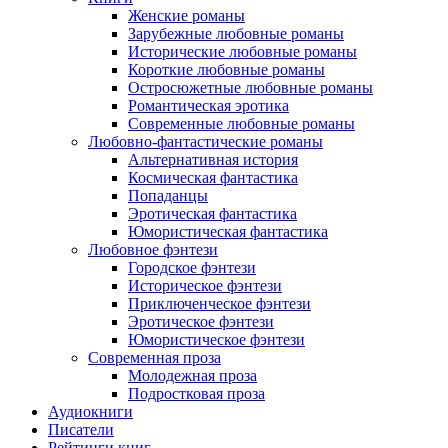
Женские романы
Зарубежные любовные романы
Исторические любовные романы
Короткие любовные романы
Остросюжетные любовные романы
Романтическая эротика
Современные любовные романы
Любовно-фантастические романы
Альтернативная история
Космическая фантастика
Попаданцы
Эротическая фантастика
Юмористическая фантастика
Любовное фэнтези
Городское фэнтези
Историческое фэнтези
Приключенческое фэнтези
Эротическое фэнтези
Юмористическое фэнтези
Современная проза
Молодежная проза
Подростковая проза
Аудиокниги
Писатели
Рейтинги книг