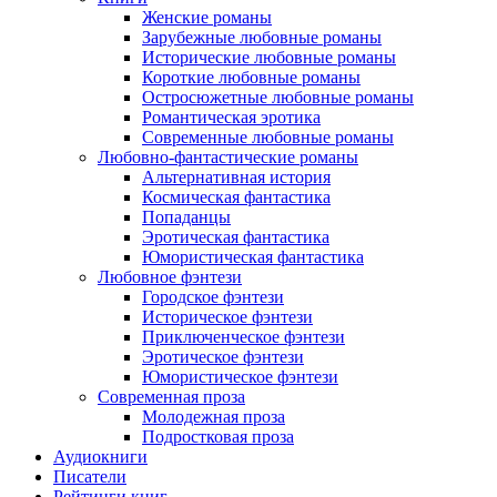
Женские романы
Зарубежные любовные романы
Исторические любовные романы
Короткие любовные романы
Остросюжетные любовные романы
Романтическая эротика
Современные любовные романы
Любовно-фантастические романы
Альтернативная история
Космическая фантастика
Попаданцы
Эротическая фантастика
Юмористическая фантастика
Любовное фэнтези
Городское фэнтези
Историческое фэнтези
Приключенческое фэнтези
Эротическое фэнтези
Юмористическое фэнтези
Современная проза
Молодежная проза
Подростковая проза
Аудиокниги
Писатели
Рейтинги книг