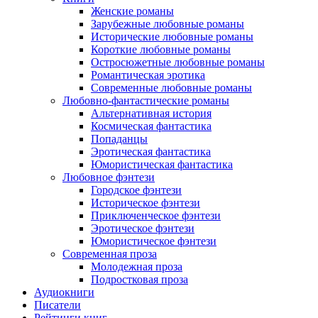
Женские романы
Зарубежные любовные романы
Исторические любовные романы
Короткие любовные романы
Остросюжетные любовные романы
Романтическая эротика
Современные любовные романы
Любовно-фантастические романы
Альтернативная история
Космическая фантастика
Попаданцы
Эротическая фантастика
Юмористическая фантастика
Любовное фэнтези
Городское фэнтези
Историческое фэнтези
Приключенческое фэнтези
Эротическое фэнтези
Юмористическое фэнтези
Современная проза
Молодежная проза
Подростковая проза
Аудиокниги
Писатели
Рейтинги книг