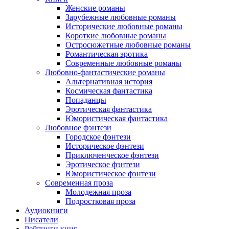
Женские романы
Зарубежные любовные романы
Исторические любовные романы
Короткие любовные романы
Остросюжетные любовные романы
Романтическая эротика
Современные любовные романы
Любовно-фантастические романы
Альтернативная история
Космическая фантастика
Попаданцы
Эротическая фантастика
Юмористическая фантастика
Любовное фэнтези
Городское фэнтези
Историческое фэнтези
Приключенческое фэнтези
Эротическое фэнтези
Юмористическое фэнтези
Современная проза
Молодежная проза
Подростковая проза
Аудиокниги
Писатели
Рейтинги книг