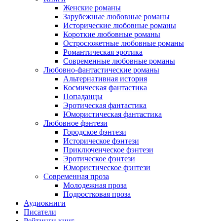
Женские романы
Зарубежные любовные романы
Исторические любовные романы
Короткие любовные романы
Остросюжетные любовные романы
Романтическая эротика
Современные любовные романы
Любовно-фантастические романы
Альтернативная история
Космическая фантастика
Попаданцы
Эротическая фантастика
Юмористическая фантастика
Любовное фэнтези
Городское фэнтези
Историческое фэнтези
Приключенческое фэнтези
Эротическое фэнтези
Юмористическое фэнтези
Современная проза
Молодежная проза
Подростковая проза
Аудиокниги
Писатели
Рейтинги книг