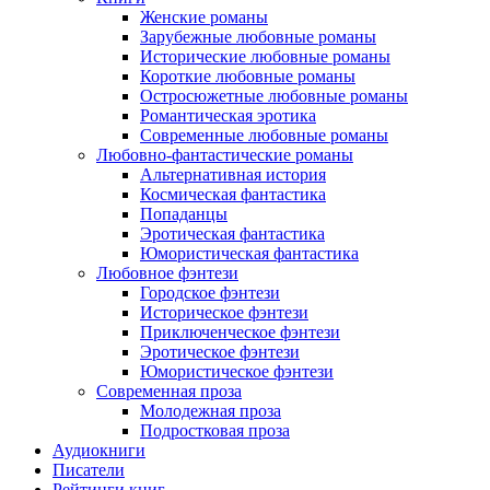
Женские романы
Зарубежные любовные романы
Исторические любовные романы
Короткие любовные романы
Остросюжетные любовные романы
Романтическая эротика
Современные любовные романы
Любовно-фантастические романы
Альтернативная история
Космическая фантастика
Попаданцы
Эротическая фантастика
Юмористическая фантастика
Любовное фэнтези
Городское фэнтези
Историческое фэнтези
Приключенческое фэнтези
Эротическое фэнтези
Юмористическое фэнтези
Современная проза
Молодежная проза
Подростковая проза
Аудиокниги
Писатели
Рейтинги книг