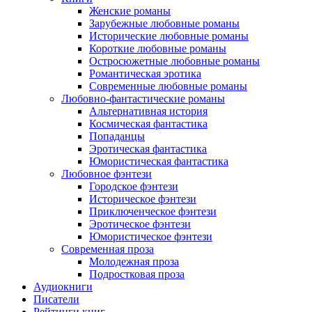
Женские романы
Зарубежные любовные романы
Исторические любовные романы
Короткие любовные романы
Остросюжетные любовные романы
Романтическая эротика
Современные любовные романы
Любовно-фантастические романы
Альтернативная история
Космическая фантастика
Попаданцы
Эротическая фантастика
Юмористическая фантастика
Любовное фэнтези
Городское фэнтези
Историческое фэнтези
Приключенческое фэнтези
Эротическое фэнтези
Юмористическое фэнтези
Современная проза
Молодежная проза
Подростковая проза
Аудиокниги
Писатели
Рейтинги книг