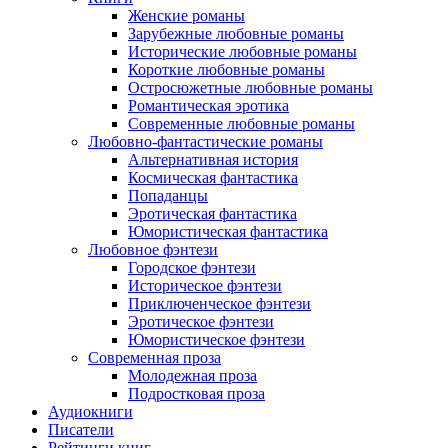
Женские романы
Зарубежные любовные романы
Исторические любовные романы
Короткие любовные романы
Остросюжетные любовные романы
Романтическая эротика
Современные любовные романы
Любовно-фантастические романы
Альтернативная история
Космическая фантастика
Попаданцы
Эротическая фантастика
Юмористическая фантастика
Любовное фэнтези
Городское фэнтези
Историческое фэнтези
Приключенческое фэнтези
Эротическое фэнтези
Юмористическое фэнтези
Современная проза
Молодежная проза
Подростковая проза
Аудиокниги
Писатели
Рейтинги книг