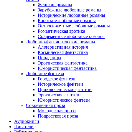
Женские романы
Зарубежные любовные романы
Исторические любовные романы
Короткие любовные романы
Остросюжетные любовные романы
Романтическая эротика
Современные любовные романы
Любовно-фантастические романы
Альтернативная история
Космическая фантастика
Попаданцы
Эротическая фантастика
Юмористическая фантастика
Любовное фэнтези
Городское фэнтези
Историческое фэнтези
Приключенческое фэнтези
Эротическое фэнтези
Юмористическое фэнтези
Современная проза
Молодежная проза
Подростковая проза
Аудиокниги
Писатели
Рейтинги книг