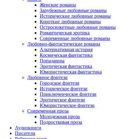
Женские романы
Зарубежные любовные романы
Исторические любовные романы
Короткие любовные романы
Остросюжетные любовные романы
Романтическая эротика
Современные любовные романы
Любовно-фантастические романы
Альтернативная история
Космическая фантастика
Попаданцы
Эротическая фантастика
Юмористическая фантастика
Любовное фэнтези
Городское фэнтези
Историческое фэнтези
Приключенческое фэнтези
Эротическое фэнтези
Юмористическое фэнтези
Современная проза
Молодежная проза
Подростковая проза
Аудиокниги
Писатели
Рейтинги книг