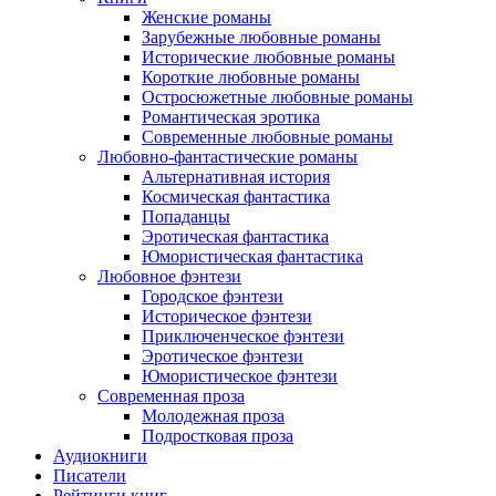
Женские романы
Зарубежные любовные романы
Исторические любовные романы
Короткие любовные романы
Остросюжетные любовные романы
Романтическая эротика
Современные любовные романы
Любовно-фантастические романы
Альтернативная история
Космическая фантастика
Попаданцы
Эротическая фантастика
Юмористическая фантастика
Любовное фэнтези
Городское фэнтези
Историческое фэнтези
Приключенческое фэнтези
Эротическое фэнтези
Юмористическое фэнтези
Современная проза
Молодежная проза
Подростковая проза
Аудиокниги
Писатели
Рейтинги книг