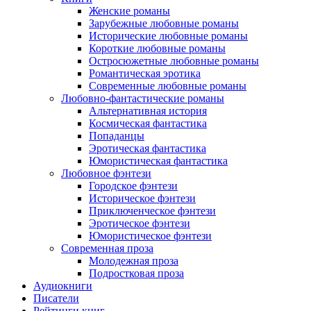
Женские романы
Зарубежные любовные романы
Исторические любовные романы
Короткие любовные романы
Остросюжетные любовные романы
Романтическая эротика
Современные любовные романы
Любовно-фантастические романы
Альтернативная история
Космическая фантастика
Попаданцы
Эротическая фантастика
Юмористическая фантастика
Любовное фэнтези
Городское фэнтези
Историческое фэнтези
Приключенческое фэнтези
Эротическое фэнтези
Юмористическое фэнтези
Современная проза
Молодежная проза
Подростковая проза
Аудиокниги
Писатели
Рейтинги книг