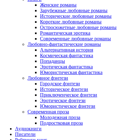
Женские романы
Зарубежные любовные романы
Исторические любовные романы
Короткие любовные романы
Остросюжетные любовные романы
Романтическая эротика
Современные любовные романы
Любовно-фантастические романы
Альтернативная история
Космическая фантастика
Попаданцы
Эротическая фантастика
Юмористическая фантастика
Любовное фэнтези
Городское фэнтези
Историческое фэнтези
Приключенческое фэнтези
Эротическое фэнтези
Юмористическое фэнтези
Современная проза
Молодежная проза
Подростковая проза
Аудиокниги
Писатели
Рейтинги книг