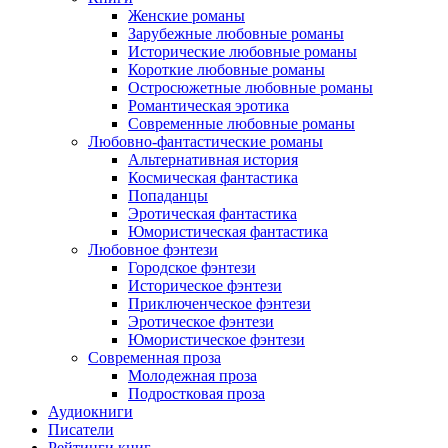
Женские романы
Зарубежные любовные романы
Исторические любовные романы
Короткие любовные романы
Остросюжетные любовные романы
Романтическая эротика
Современные любовные романы
Любовно-фантастические романы
Альтернативная история
Космическая фантастика
Попаданцы
Эротическая фантастика
Юмористическая фантастика
Любовное фэнтези
Городское фэнтези
Историческое фэнтези
Приключенческое фэнтези
Эротическое фэнтези
Юмористическое фэнтези
Современная проза
Молодежная проза
Подростковая проза
Аудиокниги
Писатели
Рейтинги книг