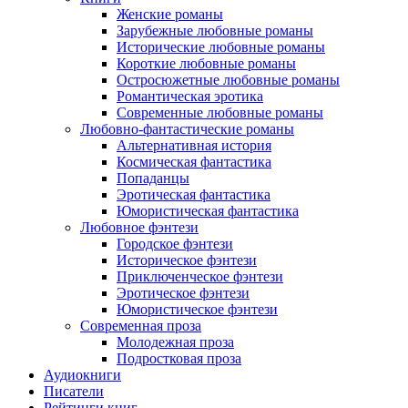
Женские романы
Зарубежные любовные романы
Исторические любовные романы
Короткие любовные романы
Остросюжетные любовные романы
Романтическая эротика
Современные любовные романы
Любовно-фантастические романы
Альтернативная история
Космическая фантастика
Попаданцы
Эротическая фантастика
Юмористическая фантастика
Любовное фэнтези
Городское фэнтези
Историческое фэнтези
Приключенческое фэнтези
Эротическое фэнтези
Юмористическое фэнтези
Современная проза
Молодежная проза
Подростковая проза
Аудиокниги
Писатели
Рейтинги книг