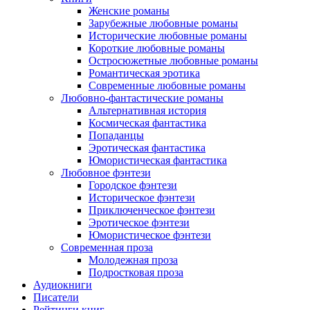
Женские романы
Зарубежные любовные романы
Исторические любовные романы
Короткие любовные романы
Остросюжетные любовные романы
Романтическая эротика
Современные любовные романы
Любовно-фантастические романы
Альтернативная история
Космическая фантастика
Попаданцы
Эротическая фантастика
Юмористическая фантастика
Любовное фэнтези
Городское фэнтези
Историческое фэнтези
Приключенческое фэнтези
Эротическое фэнтези
Юмористическое фэнтези
Современная проза
Молодежная проза
Подростковая проза
Аудиокниги
Писатели
Рейтинги книг