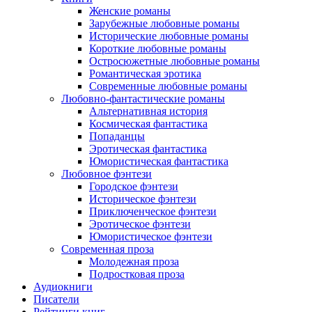
Женские романы
Зарубежные любовные романы
Исторические любовные романы
Короткие любовные романы
Остросюжетные любовные романы
Романтическая эротика
Современные любовные романы
Любовно-фантастические романы
Альтернативная история
Космическая фантастика
Попаданцы
Эротическая фантастика
Юмористическая фантастика
Любовное фэнтези
Городское фэнтези
Историческое фэнтези
Приключенческое фэнтези
Эротическое фэнтези
Юмористическое фэнтези
Современная проза
Молодежная проза
Подростковая проза
Аудиокниги
Писатели
Рейтинги книг