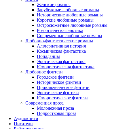
Женские романы
Зарубежные любовные романы
Исторические любовные романы
Короткие любовные романы
Остросюжетные любовные романы
Романтическая эротика
Современные любовные романы
Любовно-фантастические романы
Альтернативная история
Космическая фантастика
Попаданцы
Эротическая фантастика
Юмористическая фантастика
Любовное фэнтези
Городское фэнтези
Историческое фэнтези
Приключенческое фэнтези
Эротическое фэнтези
Юмористическое фэнтези
Современная проза
Молодежная проза
Подростковая проза
Аудиокниги
Писатели
Рейтинги книг