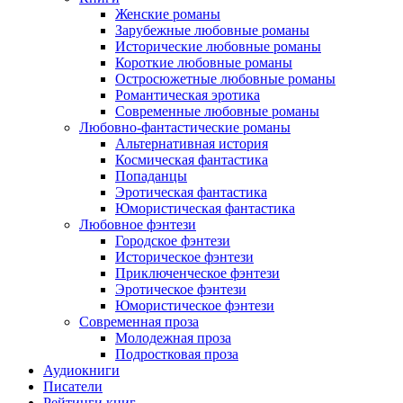
Женские романы
Зарубежные любовные романы
Исторические любовные романы
Короткие любовные романы
Остросюжетные любовные романы
Романтическая эротика
Современные любовные романы
Любовно-фантастические романы
Альтернативная история
Космическая фантастика
Попаданцы
Эротическая фантастика
Юмористическая фантастика
Любовное фэнтези
Городское фэнтези
Историческое фэнтези
Приключенческое фэнтези
Эротическое фэнтези
Юмористическое фэнтези
Современная проза
Молодежная проза
Подростковая проза
Аудиокниги
Писатели
Рейтинги книг