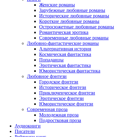
Женские романы
Зарубежные любовные романы
Исторические любовные романы
Короткие любовные романы
Остросюжетные любовные романы
Романтическая эротика
Современные любовные романы
Любовно-фантастические романы
Альтернативная история
Космическая фантастика
Попаданцы
Эротическая фантастика
Юмористическая фантастика
Любовное фэнтези
Городское фэнтези
Историческое фэнтези
Приключенческое фэнтези
Эротическое фэнтези
Юмористическое фэнтези
Современная проза
Молодежная проза
Подростковая проза
Аудиокниги
Писатели
Рейтинги книг