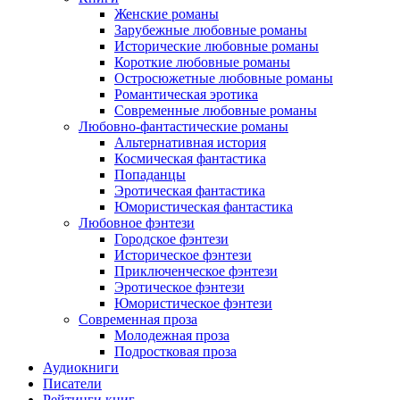
Женские романы
Зарубежные любовные романы
Исторические любовные романы
Короткие любовные романы
Остросюжетные любовные романы
Романтическая эротика
Современные любовные романы
Любовно-фантастические романы
Альтернативная история
Космическая фантастика
Попаданцы
Эротическая фантастика
Юмористическая фантастика
Любовное фэнтези
Городское фэнтези
Историческое фэнтези
Приключенческое фэнтези
Эротическое фэнтези
Юмористическое фэнтези
Современная проза
Молодежная проза
Подростковая проза
Аудиокниги
Писатели
Рейтинги книг