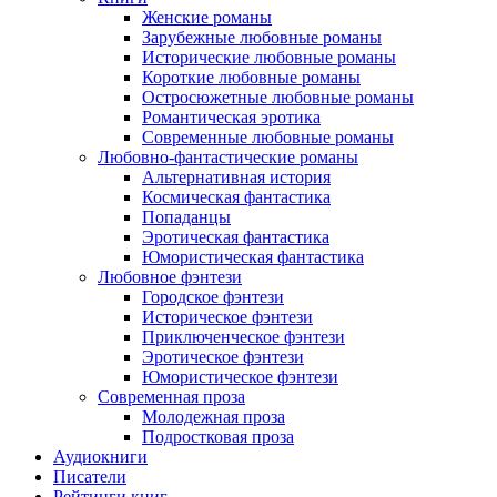
Женские романы
Зарубежные любовные романы
Исторические любовные романы
Короткие любовные романы
Остросюжетные любовные романы
Романтическая эротика
Современные любовные романы
Любовно-фантастические романы
Альтернативная история
Космическая фантастика
Попаданцы
Эротическая фантастика
Юмористическая фантастика
Любовное фэнтези
Городское фэнтези
Историческое фэнтези
Приключенческое фэнтези
Эротическое фэнтези
Юмористическое фэнтези
Современная проза
Молодежная проза
Подростковая проза
Аудиокниги
Писатели
Рейтинги книг