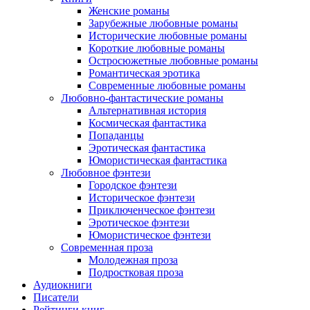
Женские романы
Зарубежные любовные романы
Исторические любовные романы
Короткие любовные романы
Остросюжетные любовные романы
Романтическая эротика
Современные любовные романы
Любовно-фантастические романы
Альтернативная история
Космическая фантастика
Попаданцы
Эротическая фантастика
Юмористическая фантастика
Любовное фэнтези
Городское фэнтези
Историческое фэнтези
Приключенческое фэнтези
Эротическое фэнтези
Юмористическое фэнтези
Современная проза
Молодежная проза
Подростковая проза
Аудиокниги
Писатели
Рейтинги книг