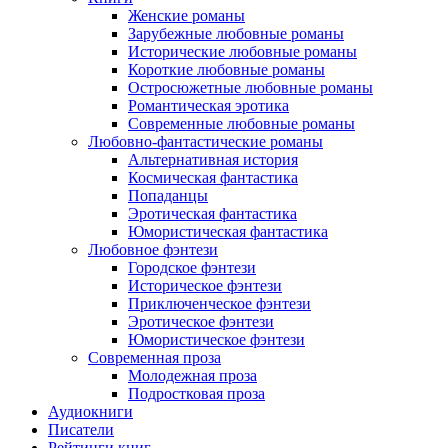
Женские романы
Зарубежные любовные романы
Исторические любовные романы
Короткие любовные романы
Остросюжетные любовные романы
Романтическая эротика
Современные любовные романы
Любовно-фантастические романы
Альтернативная история
Космическая фантастика
Попаданцы
Эротическая фантастика
Юмористическая фантастика
Любовное фэнтези
Городское фэнтези
Историческое фэнтези
Приключенческое фэнтези
Эротическое фэнтези
Юмористическое фэнтези
Современная проза
Молодежная проза
Подростковая проза
Аудиокниги
Писатели
Рейтинги книг