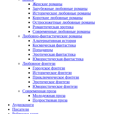
Женские романы
Зарубежные любовные романы
Исторические любовные романы
Короткие любовные романы
Остросюжетные любовные романы
Романтическая эротика
Современные любовные романы
Любовно-фантастические романы
Альтернативная история
Космическая фантастика
Попаданцы
Эротическая фантастика
Юмористическая фантастика
Любовное фэнтези
Городское фэнтези
Историческое фэнтези
Приключенческое фэнтези
Эротическое фэнтези
Юмористическое фэнтези
Современная проза
Молодежная проза
Подростковая проза
Аудиокниги
Писатели
Рейтинги книг