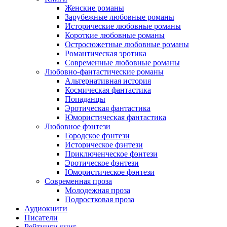
Женские романы
Зарубежные любовные романы
Исторические любовные романы
Короткие любовные романы
Остросюжетные любовные романы
Романтическая эротика
Современные любовные романы
Любовно-фантастические романы
Альтернативная история
Космическая фантастика
Попаданцы
Эротическая фантастика
Юмористическая фантастика
Любовное фэнтези
Городское фэнтези
Историческое фэнтези
Приключенческое фэнтези
Эротическое фэнтези
Юмористическое фэнтези
Современная проза
Молодежная проза
Подростковая проза
Аудиокниги
Писатели
Рейтинги книг