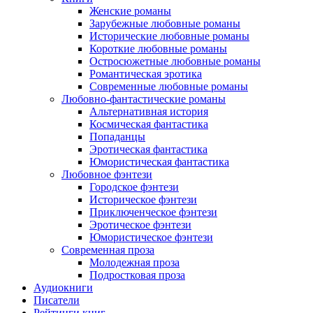
Женские романы
Зарубежные любовные романы
Исторические любовные романы
Короткие любовные романы
Остросюжетные любовные романы
Романтическая эротика
Современные любовные романы
Любовно-фантастические романы
Альтернативная история
Космическая фантастика
Попаданцы
Эротическая фантастика
Юмористическая фантастика
Любовное фэнтези
Городское фэнтези
Историческое фэнтези
Приключенческое фэнтези
Эротическое фэнтези
Юмористическое фэнтези
Современная проза
Молодежная проза
Подростковая проза
Аудиокниги
Писатели
Рейтинги книг