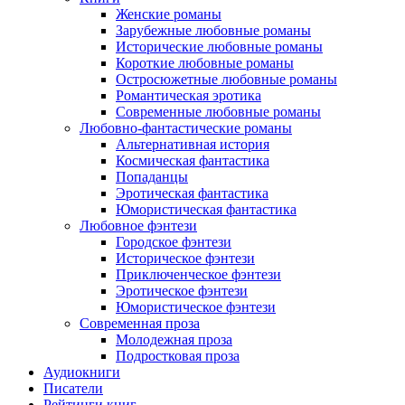
Женские романы
Зарубежные любовные романы
Исторические любовные романы
Короткие любовные романы
Остросюжетные любовные романы
Романтическая эротика
Современные любовные романы
Любовно-фантастические романы
Альтернативная история
Космическая фантастика
Попаданцы
Эротическая фантастика
Юмористическая фантастика
Любовное фэнтези
Городское фэнтези
Историческое фэнтези
Приключенческое фэнтези
Эротическое фэнтези
Юмористическое фэнтези
Современная проза
Молодежная проза
Подростковая проза
Аудиокниги
Писатели
Рейтинги книг