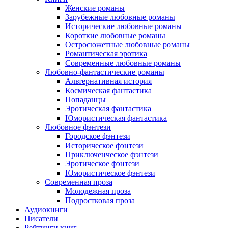
Женские романы
Зарубежные любовные романы
Исторические любовные романы
Короткие любовные романы
Остросюжетные любовные романы
Романтическая эротика
Современные любовные романы
Любовно-фантастические романы
Альтернативная история
Космическая фантастика
Попаданцы
Эротическая фантастика
Юмористическая фантастика
Любовное фэнтези
Городское фэнтези
Историческое фэнтези
Приключенческое фэнтези
Эротическое фэнтези
Юмористическое фэнтези
Современная проза
Молодежная проза
Подростковая проза
Аудиокниги
Писатели
Рейтинги книг