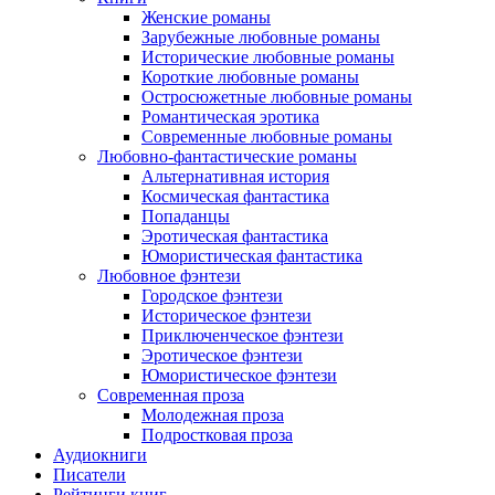
Женские романы
Зарубежные любовные романы
Исторические любовные романы
Короткие любовные романы
Остросюжетные любовные романы
Романтическая эротика
Современные любовные романы
Любовно-фантастические романы
Альтернативная история
Космическая фантастика
Попаданцы
Эротическая фантастика
Юмористическая фантастика
Любовное фэнтези
Городское фэнтези
Историческое фэнтези
Приключенческое фэнтези
Эротическое фэнтези
Юмористическое фэнтези
Современная проза
Молодежная проза
Подростковая проза
Аудиокниги
Писатели
Рейтинги книг