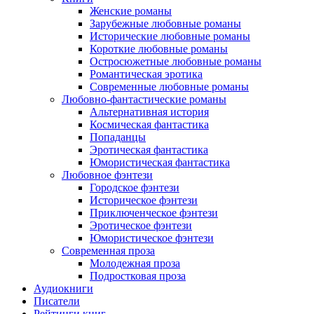
Женские романы
Зарубежные любовные романы
Исторические любовные романы
Короткие любовные романы
Остросюжетные любовные романы
Романтическая эротика
Современные любовные романы
Любовно-фантастические романы
Альтернативная история
Космическая фантастика
Попаданцы
Эротическая фантастика
Юмористическая фантастика
Любовное фэнтези
Городское фэнтези
Историческое фэнтези
Приключенческое фэнтези
Эротическое фэнтези
Юмористическое фэнтези
Современная проза
Молодежная проза
Подростковая проза
Аудиокниги
Писатели
Рейтинги книг