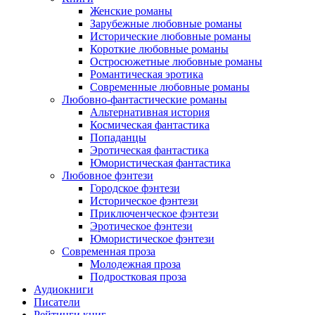
Женские романы
Зарубежные любовные романы
Исторические любовные романы
Короткие любовные романы
Остросюжетные любовные романы
Романтическая эротика
Современные любовные романы
Любовно-фантастические романы
Альтернативная история
Космическая фантастика
Попаданцы
Эротическая фантастика
Юмористическая фантастика
Любовное фэнтези
Городское фэнтези
Историческое фэнтези
Приключенческое фэнтези
Эротическое фэнтези
Юмористическое фэнтези
Современная проза
Молодежная проза
Подростковая проза
Аудиокниги
Писатели
Рейтинги книг