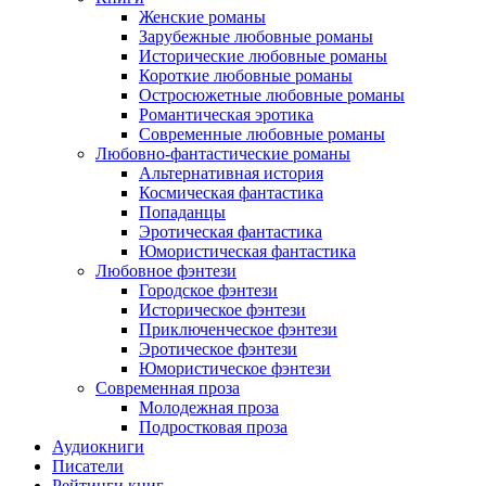
Женские романы
Зарубежные любовные романы
Исторические любовные романы
Короткие любовные романы
Остросюжетные любовные романы
Романтическая эротика
Современные любовные романы
Любовно-фантастические романы
Альтернативная история
Космическая фантастика
Попаданцы
Эротическая фантастика
Юмористическая фантастика
Любовное фэнтези
Городское фэнтези
Историческое фэнтези
Приключенческое фэнтези
Эротическое фэнтези
Юмористическое фэнтези
Современная проза
Молодежная проза
Подростковая проза
Аудиокниги
Писатели
Рейтинги книг