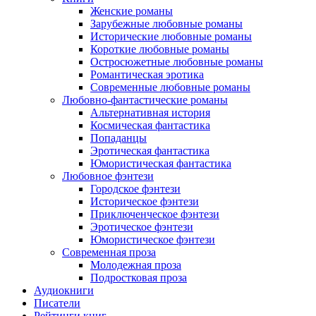
Женские романы
Зарубежные любовные романы
Исторические любовные романы
Короткие любовные романы
Остросюжетные любовные романы
Романтическая эротика
Современные любовные романы
Любовно-фантастические романы
Альтернативная история
Космическая фантастика
Попаданцы
Эротическая фантастика
Юмористическая фантастика
Любовное фэнтези
Городское фэнтези
Историческое фэнтези
Приключенческое фэнтези
Эротическое фэнтези
Юмористическое фэнтези
Современная проза
Молодежная проза
Подростковая проза
Аудиокниги
Писатели
Рейтинги книг