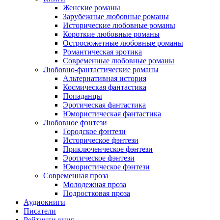
Женские романы
Зарубежные любовные романы
Исторические любовные романы
Короткие любовные романы
Остросюжетные любовные романы
Романтическая эротика
Современные любовные романы
Любовно-фантастические романы
Альтернативная история
Космическая фантастика
Попаданцы
Эротическая фантастика
Юмористическая фантастика
Любовное фэнтези
Городское фэнтези
Историческое фэнтези
Приключенческое фэнтези
Эротическое фэнтези
Юмористическое фэнтези
Современная проза
Молодежная проза
Подростковая проза
Аудиокниги
Писатели
Рейтинги книг