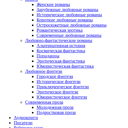
Женские романы
Зарубежные любовные романы
Исторические любовные романы
Короткие любовные романы
Остросюжетные любовные романы
Романтическая эротика
Современные любовные романы
Любовно-фантастические романы
Альтернативная история
Космическая фантастика
Попаданцы
Эротическая фантастика
Юмористическая фантастика
Любовное фэнтези
Городское фэнтези
Историческое фэнтези
Приключенческое фэнтези
Эротическое фэнтези
Юмористическое фэнтези
Современная проза
Молодежная проза
Подростковая проза
Аудиокниги
Писатели
Рейтинги книг