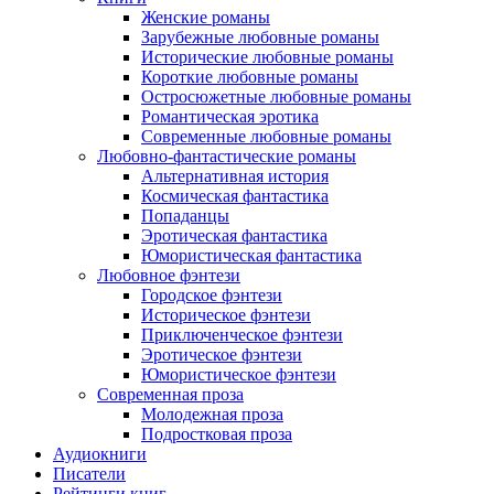
Женские романы
Зарубежные любовные романы
Исторические любовные романы
Короткие любовные романы
Остросюжетные любовные романы
Романтическая эротика
Современные любовные романы
Любовно-фантастические романы
Альтернативная история
Космическая фантастика
Попаданцы
Эротическая фантастика
Юмористическая фантастика
Любовное фэнтези
Городское фэнтези
Историческое фэнтези
Приключенческое фэнтези
Эротическое фэнтези
Юмористическое фэнтези
Современная проза
Молодежная проза
Подростковая проза
Аудиокниги
Писатели
Рейтинги книг