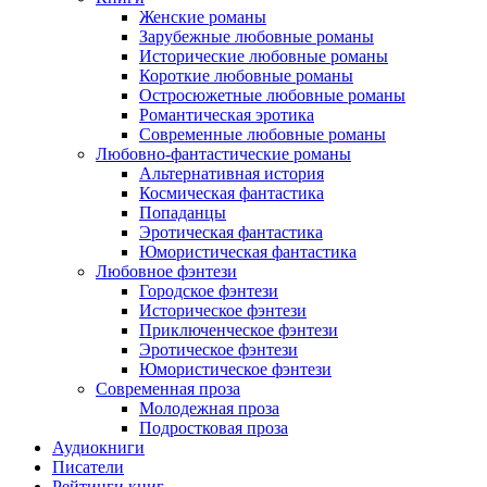
Женские романы
Зарубежные любовные романы
Исторические любовные романы
Короткие любовные романы
Остросюжетные любовные романы
Романтическая эротика
Современные любовные романы
Любовно-фантастические романы
Альтернативная история
Космическая фантастика
Попаданцы
Эротическая фантастика
Юмористическая фантастика
Любовное фэнтези
Городское фэнтези
Историческое фэнтези
Приключенческое фэнтези
Эротическое фэнтези
Юмористическое фэнтези
Современная проза
Молодежная проза
Подростковая проза
Аудиокниги
Писатели
Рейтинги книг