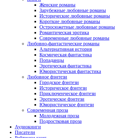
Женские романы
Зарубежные любовные романы
Исторические любовные романы
Короткие любовные романы
Остросюжетные любовные романы
Романтическая эротика
Современные любовные романы
Любовно-фантастические романы
Альтернативная история
Космическая фантастика
Попаданцы
Эротическая фантастика
Юмористическая фантастика
Любовное фэнтези
Городское фэнтези
Историческое фэнтези
Приключенческое фэнтези
Эротическое фэнтези
Юмористическое фэнтези
Современная проза
Молодежная проза
Подростковая проза
Аудиокниги
Писатели
Рейтинги книг