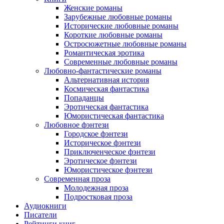
Женские романы
Зарубежные любовные романы
Исторические любовные романы
Короткие любовные романы
Остросюжетные любовные романы
Романтическая эротика
Современные любовные романы
Любовно-фантастические романы
Альтернативная история
Космическая фантастика
Попаданцы
Эротическая фантастика
Юмористическая фантастика
Любовное фэнтези
Городское фэнтези
Историческое фэнтези
Приключенческое фэнтези
Эротическое фэнтези
Юмористическое фэнтези
Современная проза
Молодежная проза
Подростковая проза
Аудиокниги
Писатели
Рейтинги книг