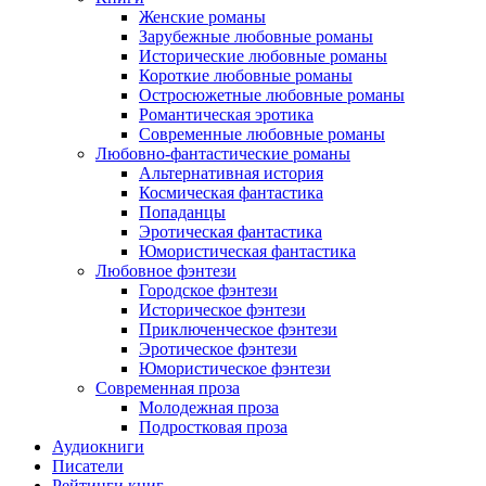
Женские романы
Зарубежные любовные романы
Исторические любовные романы
Короткие любовные романы
Остросюжетные любовные романы
Романтическая эротика
Современные любовные романы
Любовно-фантастические романы
Альтернативная история
Космическая фантастика
Попаданцы
Эротическая фантастика
Юмористическая фантастика
Любовное фэнтези
Городское фэнтези
Историческое фэнтези
Приключенческое фэнтези
Эротическое фэнтези
Юмористическое фэнтези
Современная проза
Молодежная проза
Подростковая проза
Аудиокниги
Писатели
Рейтинги книг