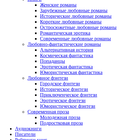
Женские романы
Зарубежные любовные романы
Исторические любовные романы
Короткие любовные романы
Остросюжетные любовные романы
Романтическая эротика
Современные любовные романы
Любовно-фантастические романы
Альтернативная история
Космическая фантастика
Попаданцы
Эротическая фантастика
Юмористическая фантастика
Любовное фэнтези
Городское фэнтези
Историческое фэнтези
Приключенческое фэнтези
Эротическое фэнтези
Юмористическое фэнтези
Современная проза
Молодежная проза
Подростковая проза
Аудиокниги
Писатели
Рейтинги книг