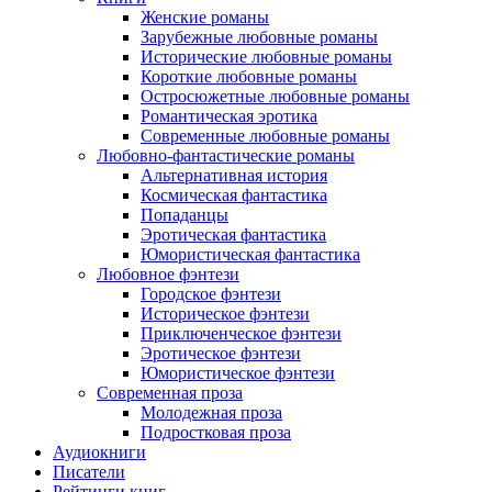
Женские романы
Зарубежные любовные романы
Исторические любовные романы
Короткие любовные романы
Остросюжетные любовные романы
Романтическая эротика
Современные любовные романы
Любовно-фантастические романы
Альтернативная история
Космическая фантастика
Попаданцы
Эротическая фантастика
Юмористическая фантастика
Любовное фэнтези
Городское фэнтези
Историческое фэнтези
Приключенческое фэнтези
Эротическое фэнтези
Юмористическое фэнтези
Современная проза
Молодежная проза
Подростковая проза
Аудиокниги
Писатели
Рейтинги книг